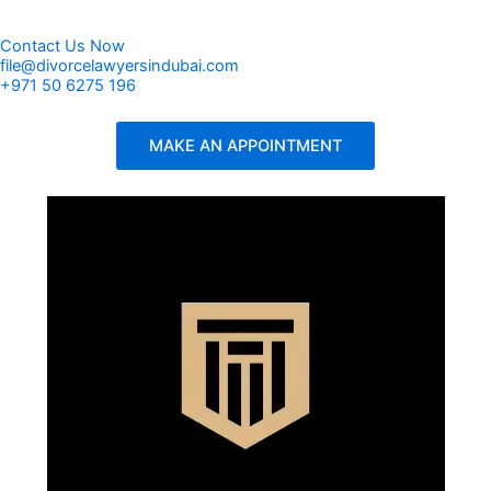
Contact Us Now
file@divorcelawyersindubai.com
+971 50 6275 196
MAKE AN APPOINTMENT