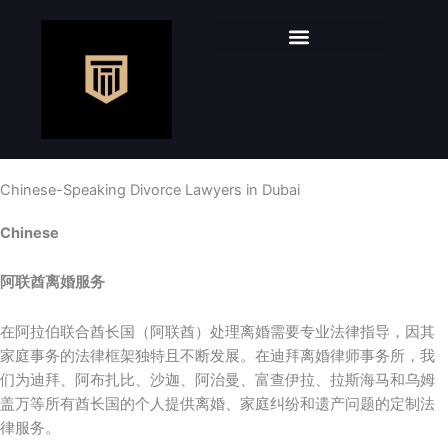
Skip
to
content
Chinese-Speaking Divorce Lawyers in Dubai
Chinese
阿联酋离婚服务
在阿拉伯联合酋长国（阿联酋）处理离婚需要专业法律指导，因其
家庭事务的法律框架独特且不断发展。在迪拜离婚律师事务所，我
们为迪拜、阿布扎比、沙迦、阿治曼、富查伊拉、拉斯海马和乌姆
盖万等所有酋长国的个人提供离婚、家庭纠纷和遗产问题的定制法
律服务。