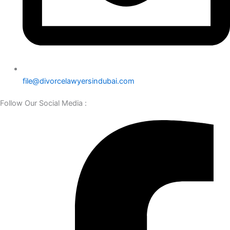
file@divorcelawyersindubai.com
Follow Our Social Media :